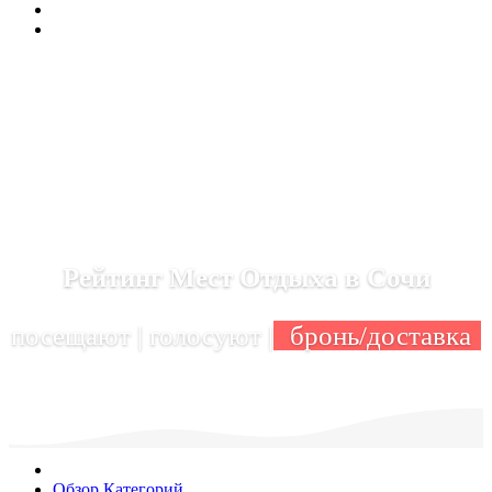
Рейтинг Мест Отдыха в Сочи
посещают | голосуют |
бронь/доставка
Обзор Категорий