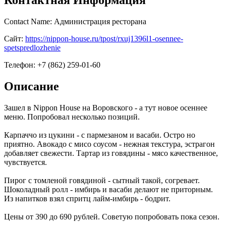
Contact Name: Администрация ресторана
Сайт:
https://nippon-house.ru/tpost/rxuj1396l1-osennee-
spetspredlozhenie
Телефон: +7 (862) 259-01-60
Описание
Зашел в Nippon House на Воровского - а тут новое осеннее
меню. Попробовал несколько позиций.
Карпаччо из цукини - с пармезаном и васаби. Остро но
приятно. Авокадо с мисо соусом - нежная текстура, эстрагон
добавляет свежести. Тартар из говядины - мясо качественное,
чувствуется.
Пирог с томленой говядиной - сытный такой, согревает.
Шоколадный ролл - имбирь и васаби делают не приторным.
Из напитков взял спритц лайм-имбирь - бодрит.
Цены от 390 до 690 рублей. Советую попробовать пока сезон.