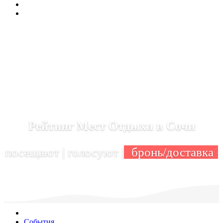
Рейтинг Мест Отдыха в Сочи
посещают | голосуют |
бронь/доставка
События