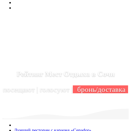
Рейтинг Мест Отдыха в Сочи
посещают | голосуют |
бронь/доставка
Лучший ресторан с караоке «Cenador»