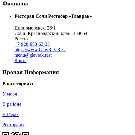
Филиалы
Ресторан Сочи Рестобар «Главрак»
Дивноморская, 26/1
Сочи, Краснодарский край, 354054
Россия
+7-928-853-63-33
https://www.GlavRak.Rest
menu@glavrak.rest
Карта
Прочая Информация
В категориях:
У моря
В районе
В Горах
Рестораны