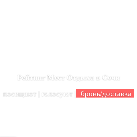
Рейтинг Мест Отдыха в Сочи
посещают | голосуют |
бронь/доставка