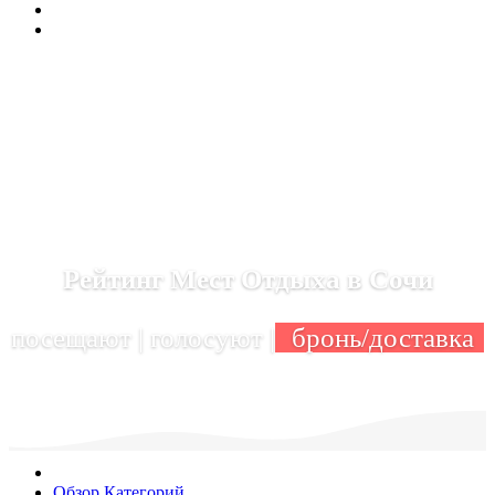
Рейтинг Мест Отдыха в Сочи
посещают | голосуют |
бронь/доставка
Обзор Категорий