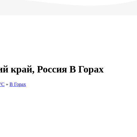
 край, Россия В Горах
УС
»
В Горах