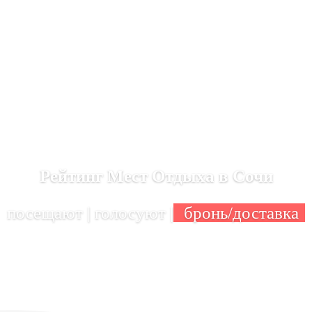
Рейтинг Мест Отдыха в Сочи
посещают | голосуют |
бронь/доставка