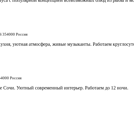
са с популярной концепцией всевозможных блюд из рыбы и мор
й 354000 Россия
кухня, уютная атмосфера, живые музыканты. Работаем круглосут
54000 Россия
ре Сочи. Уютный современный интерьер. Работаем до 12 ночи.