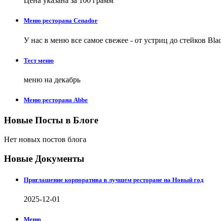
Цена указана за 100 грамм
Меню ресторана Cenador
У нас в меню все самое свежее - от устриц до стейков Bla
Тест меню
меню на декабрь
Меню ресторана Abbe
Новые Посты в Блоге
Нет новых постов блога
Новые Документы
Приглашение корпоратива в лучшем ресторане на Новый год
2025-12-01
Меню